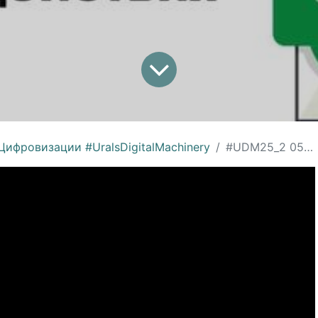
ифровизации #UralsDigitalMachinery
#UDM25_2 05 Система взаимодействия -- Слой коммуникации в #1С #ERP, Алексей Кислов