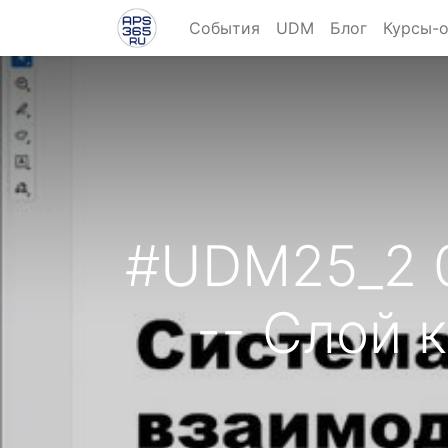
События
UDM
Блог
Курсы-
#UDM25_2 0
-- Слой 