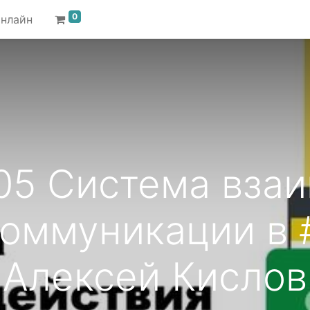
0
онлайн
5 Система вза
коммуникации в 
Алексей Кислов