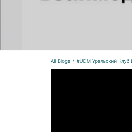
All Blogs
#UDM Уральский Клуб Ц