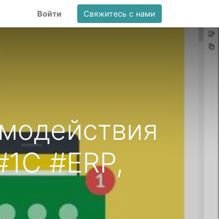
Войти
Свяжитесь с нами
имодействия
#1С #ERP,