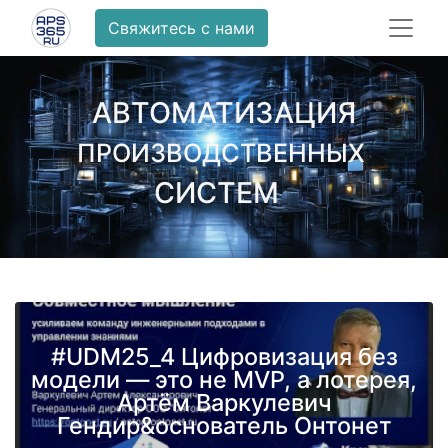
Свяжитесь с нами
АВТОМАТИЗАЦИЯ
ПРОИЗВОДСТВЕННЫХ
СИСТЕМ
#UDM25_4 Цифровизация без
модели — это не MVP, а лотерея,
Артём Варкулевич
Гендир&основатель Онтонет