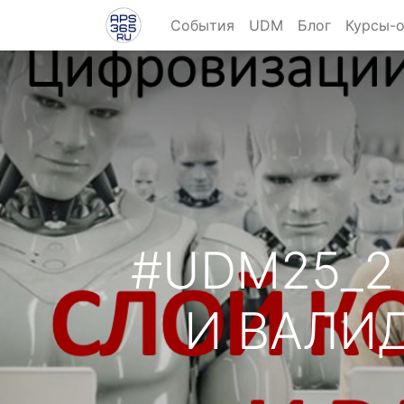
События
UDM
Блог
Курсы-
#UDM25_2
И ВАЛИД