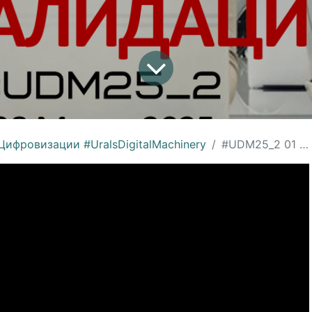
ифровизации #UralsDigitalMachinery
#UDM25_2 01 СЛОЙ КОММУНИКАЦИИ И ВАЛИДАЦИИ - Игорь Третьяков