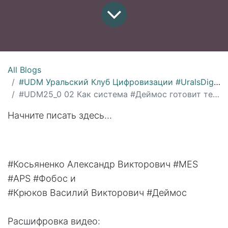
All Blogs
#UDM Уральский Клуб Цифровизации #UralsDigitalMachinery
#UDM25_0 02 Как система #Деймос готовит технологические данные и структуры для #MES #Фобос
Начните писать здесь...
#Косьяненко Александр Викторович #MES
#APS #Фобос и
#Крюков Василий Викторович #Деймос
Расшифровка видео: