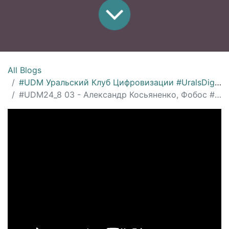
All Blogs
#UDM Уральский Клуб Цифровизации #UralsDigitalMachinery
#UDM24_8 03 - Александр Косьяненко, Фобос #MES #APS - ИТОГИ ГОДА 2024 и тренды цифровизации на 2025