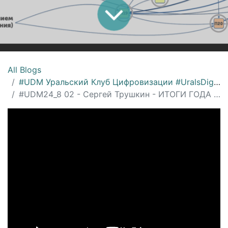
All Blogs
#UDM Уральский Клуб Цифровизации #UralsDigitalMachinery
#UDM24_8 02 - Сергей Трушкин - ИТОГИ ГОДА 2024 и тренды цифровизации на 2025