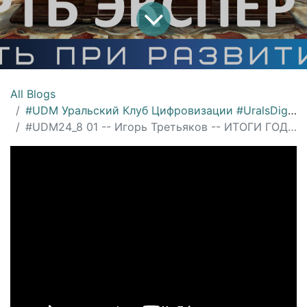
All Blogs
#UDM Уральский Клуб Цифровизации #UralsDigitalMachinery
#UDM24_8 01 -- Игорь Третьяков -- ИТОГИ ГОДА 2024 и тренды цифровизации на 2025