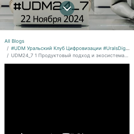
All Blogs
#UDM Уральский Клуб Цифровизации #UralsDigitalMachinery
UDM24_7 1 Продуктовый подход и экосистема продукта на примере поставки оборудования, Игорь Третьяков