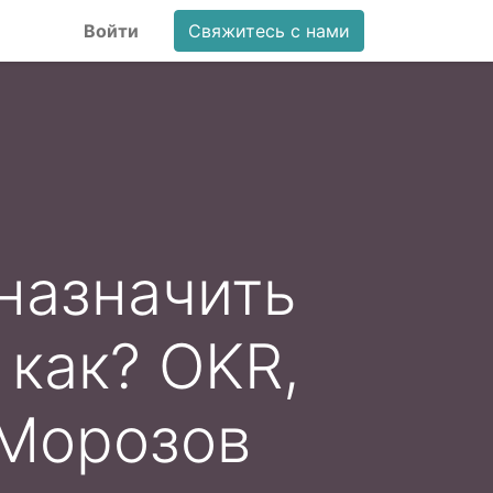
Войти
Свяжитесь с нами
назначить
 как? OKR,
 Морозов