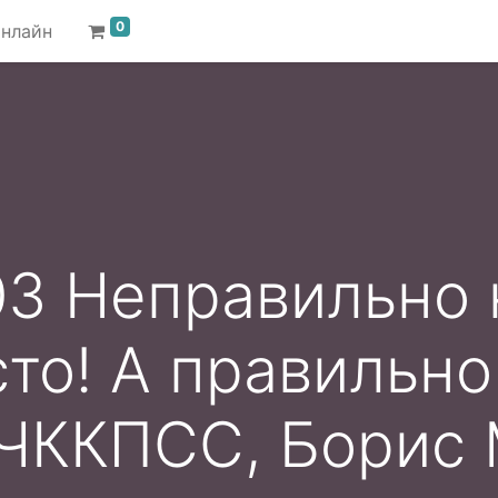
0
онлайн
3 Неправильно 
то! А правильно
., ЧККПСС, Борис