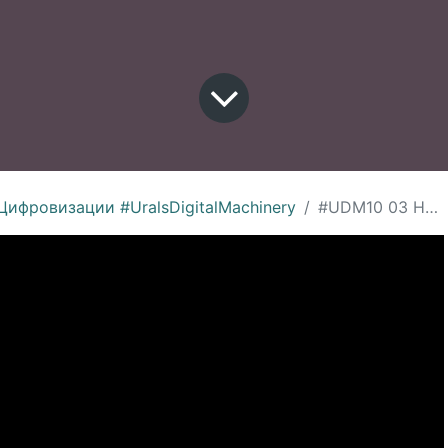
ифровизации #UralsDigitalMachinery
#UDM10 03 Неправильно назначить цели просто! А правильно как? OKR, GST, ..., ЧККПСС, Борис Морозов