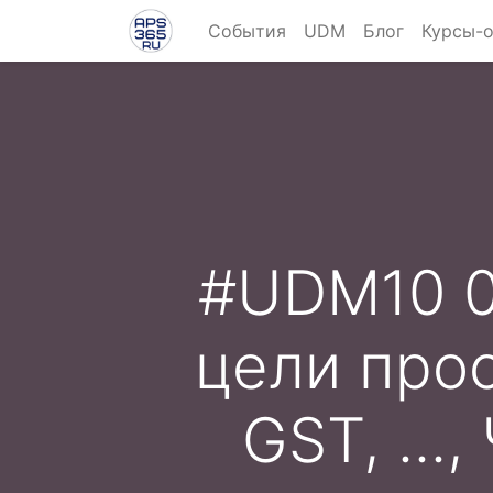
События
UDM
Блог
Курсы-
#UDM10 0
цели прос
GST, ..