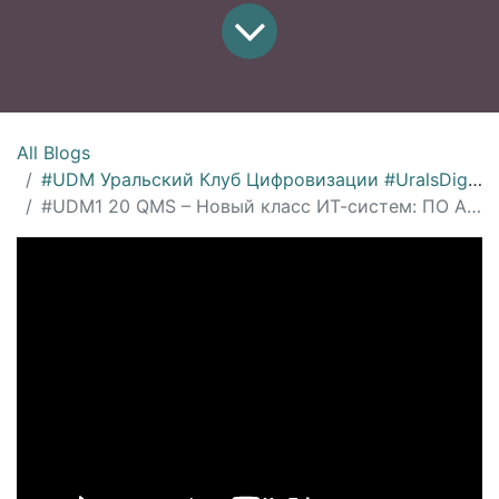
All Blogs
#UDM Уральский Клуб Цифровизации #UralsDigitalMachinery
#UDM1 20 QMS – Новый класс ИТ-систем: ПО Автоматизации Менеджмента Качества, Павел Ведмидь