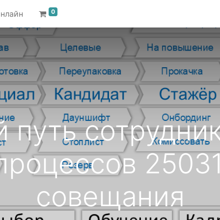
0
онлайн
 путь сотрудник
 процессов 2503
совещания