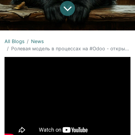
All Blogs
News
Ролевая модель в процессах на #Odoo - открытый мастер-класс #opensource #ERP 250226, #Rudoo