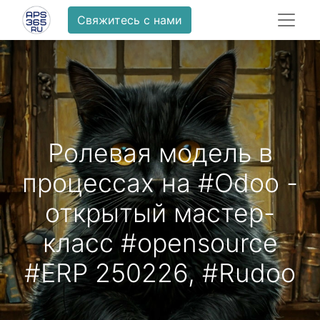
Свяжитесь с нами
Ролевая модель в
процессах на #Odoo -
открытый мастер-
класс #opensource
#ERP 250226, #Rudoo