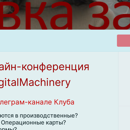
лайн-конференция
italMachinery
елеграм-канале Клуба
ются в производственные?
? Операционные карты?
нормы?