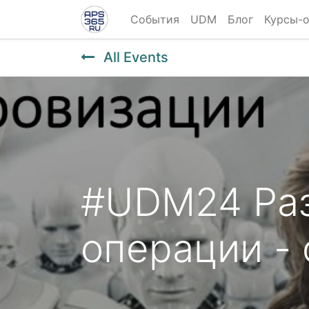
События
UDM
Блог
Курсы-
All Events
#UDM24 Раз
операции -