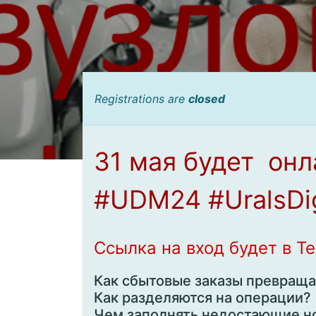
Registrations are
closed
31 мая будет он
#UDM24 #UralsDig
Ссылка на вход будет в Т
Как сбытовые заказы превраща
Как разделяются на операции
Чем заполнять недостающие 