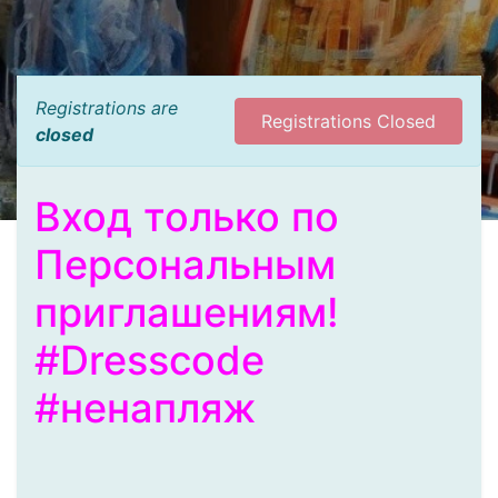
Registrations are
Registrations Closed
closed
Вход только по
Персональным
приглашениям!
#Dresscode
#ненапляж