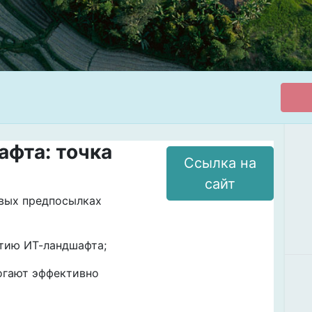
фта: точка
Ссылка на
сайт
евых предпосылках
итию ИТ-ландшафта;
огают эффективно