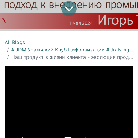
All Blogs
#UDM Уральский Клуб Цифровизации #UralsDigitalMachinery
Наш продукт в жизни клиента - эволюция продуктового подхода. От товара до жизненных ценностей 240501