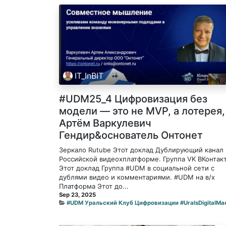
IT_InBIT
#UDM25_4 Цифровизация без
модели — это не MVP, а лотерея,
Артём Варкулевич
Гендир&основатель Онтонет
Зеркало Rutube Этот доклад Дублирующий канал 
Российской видеохплатформе. Группа VK ВКонтак
Этот доклад Группа #UDM в социальной сети с
дублями видео и комментариями. #UDM на в/х
Платформа Этот до...
Sep 23, 2025
#UDM Уральский Клуб Цифровизации #UralsDigitalMa