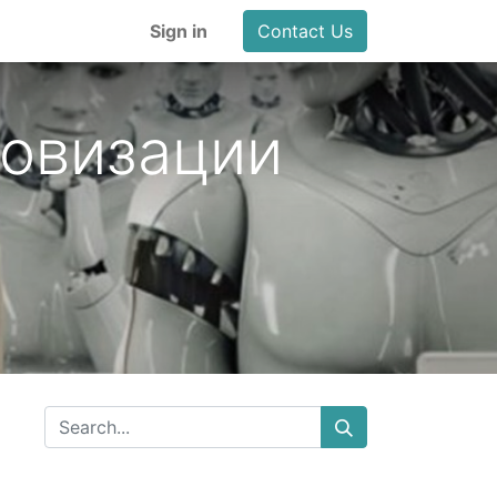
Sign in
Contact Us
овизации