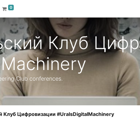
0
ский Клуб Цифр
alMachinery
eering Club conferences.
 Клуб Цифровизации #UralsDigitalMachinery