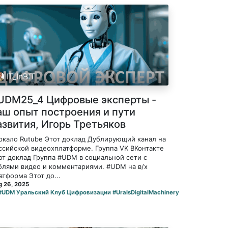
IT_InBIT
UDM25_4 Цифровые эксперты -
аш опыт построения и пути
азвития, Игорь Третьяков
ркало Rutube Этот доклад Дублирующий канал на
ссийской видеохплатформе. Группа VK ВКонтакте
от доклад Группа #UDM в социальной сети с
блями видео и комментариями. #UDM на в/х
атформа Этот до...
 26, 2025
#UDM Уральский Клуб Цифровизации #UralsDigitalMachinery