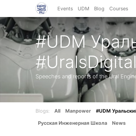
Events
UDM
Blog
Courses
#UDM Ураль
#UralsDigit
Speeches and reports of the Ural Engin
Blogs:
All
Manpower
#UDM Уральский
Русская Инженерная Школа
News