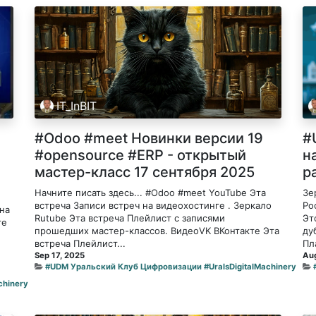
IT_InBIT
#Odoo #meet Новинки версии 19
#
#opensource #ERP - открытый
н
мастер-класс 17 сентября 2025
р
Начните писать здесь... #Odoo #meet YouTube Эта
Зе
встреча Записи встреч на видеохостинге . Зеркало
Ро
на
Rutube Эта встреча Плейлист с записями
Эт
те
прошедших мастер-классов. ВидеоVK ВКонтакте Эта
ду
встреча Плейлист...
Пл
Sep 17, 2025
Aug
#UDM Уральский Клуб Цифровизации #UralsDigitalMachinery
chinery